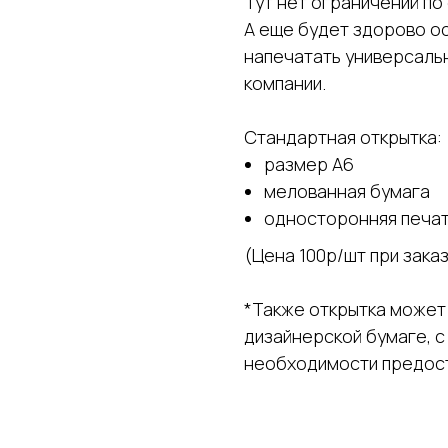
Тут нет ограничений по
А еще будет здорово ос
напечатать универсаль
компании.
Стандартная открытка:
размер А6
мелованная бумага
односторонняя печа
(Цена 100р/шт при заказ
*Также открытка может 
дизайнерской бумаге, с
необходимости предост