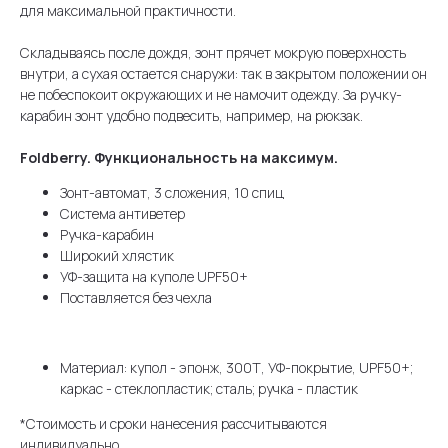
для максимальной практичности.
Складываясь после дождя, зонт прячет мокрую поверхность
внутри, а сухая остается снаружи: так в закрытом положении он
не побеспокоит окружающих и не намочит одежду. За ручку-
карабин зонт удобно подвесить, например, на рюкзак.
Foldberry. Функциональность на максимум.
Зонт-автомат, 3 сложения, 10 спиц
Система антиветер
Ручка-карабин
Широкий хлястик
УФ-защита на куполе UPF50+
Поставляется без чехла
Материал: купол - эпонж, 300Т, УФ-покрытие, UPF50+;
каркас - стеклопластик; сталь; ручка - пластик
*Стоимость и сроки нанесения рассчитываются
индивидуально.