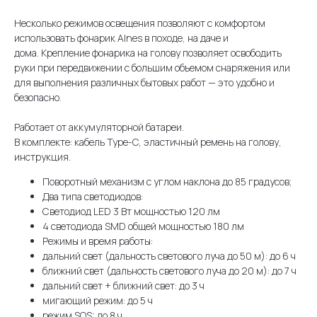
Несколько режимов освещения позволяют с комфортом
использовать фонарик Alnes в походе, на даче и
дома. Крепление фонарика на голову позволяет освободить
руки при передвижении с большим объемом снаряжения или
для выполнения различных бытовых работ — это удобно и
безопасно.
Работает от аккумуляторной батареи.
В комплекте: кабель Type-C, эластичный ремень на голову,
инструкция.
Поворотный механизм с углом наклона до 85 градусов;
Два типа светодиодов:
Светодиод LED 3 Вт мощностью 120 лм
4 светодиода SMD общей мощностью 180 лм
Режимы и время работы:
дальний свет (дальность светового луча до 50 м): до 6 ч
ближний свет (дальность светового луча до 20 м): до 7 ч
дальний свет + ближний свет: до 3 ч
мигающий режим: до 5 ч
режим SOS: до 8 ч