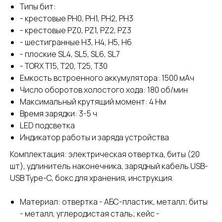
Типы бит:
- крестовые PH0, PH1, PH2, PH3
- крестовые PZ0, PZ1, PZ2, PZ3
- шестигранные H3, H4, H5, Н6
- плоские SL4, SL5, SL6, SL7
- TORX T15, T20, T25, Т30
Емкость встроенного аккумулятора: 1500 мАч
Число оборотов холостого хода: 180 об/мин
Максимальный крутящий момент: 4 Нм
Время зарядки: 3-5 ч
LED подсветка
Индикатор работы и заряда устройства
Комплектация: электрическая отвертка, биты (20
шт), удлинитель наконечника, зарядный кабель USB-
USB Type-C, бокс для хранения, инструкция.
Материал: отвертка - АБС-пластик, металл; биты
- металл, углеродистая сталь; кейс -