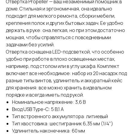
Отвертка Propeller — ваш незаменимый помощник в
доме. Cтильная и эргономичная, она идеально
подходит для мелкого ремонта, сборки мебели,
крепления полок и других бытовых задач. Ее удобно
держать в руке: она легкая, но при этом достаточно
мощная, чтобы справляться с повседневными
задачами без усилий.
Отвертка оснащена LED-подсветкой, что особенно
удобно при работе в плохо освещенных местах,
например, под столом или в углу шкафа. Комплект
включает все необходимое: набор из 20 насадок под
разные типы винтов, удлинитель и аккуратный кейс
для хранения: все можно хранить в идеальном
порядке и всегда иметь под рукой.
Номинальное напряжение: 3,6 В
Вход USB Type-C: 5 В,1 А
Тип встроенного аккумулятора: литиевый
Тип хвостовика: шестигранник 6,35 мм (1/4")
Удлинитель наконечника: 60 мм