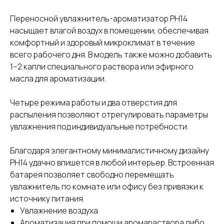
Переносной увлажнитель-ароматизатор
PH14
насыщает влагой воздух в помещении, обеспечивая
комфортный и здоровый микроклимат в течение
всего рабочего дня. В модель также можно добавить
1–2 капли специального раствора или эфирного
масла для ароматизации.
Четыре режима работы и два отверстия для
распыления позволяют отрегулировать параметры
увлажнения под индивидуальные потребности.
Благодаря элегантному минималистичному дизайну
PH14 удачно впишется в любой интерьер. Встроенная
батарея позволяет свободно перемещать
увлажнитель по комнате или офису без привязки к
источнику питания.
Увлажнение воздуха
Ароматизация при помощи аромараствора либо