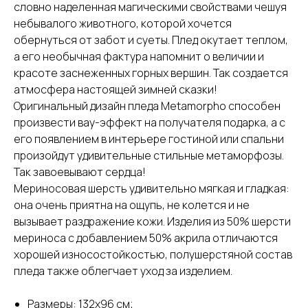
словно наделенная магическими свойствами чешуя
небывалого животного, которой хочется
обернуться от забот и суеты. Плед окутает теплом,
а его необычная фактура напомнит о величии и
красоте заснеженных горных вершин. Так создается
атмосфера настоящей зимней сказки!
Оригинальный дизайн пледа Metamorpho способен
произвести вау-эффект на получателя подарка, а с
его появлением в интерьере гостиной или спальни
произойдут удивительные стильные метаморфозы.
Так завоевывают сердца!
Мериносовая шерсть удивительно мягкая и гладкая:
она очень приятна на ощупь, не колется и не
вызывает раздражение кожи. Изделия из 50% шерсти
мериноса с добавлением 50% акрила отличаются
хорошей износостойкостью, полушерстяной состав
пледа также облегчает уход за изделием.
Размеры: 132х96 см;