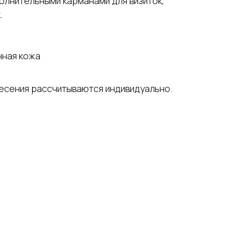
олнительными карманами для визиток,
.
нная кожа
несения рассчитываются индивидуально.