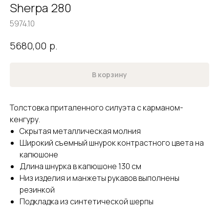
Sherpa 280
5974.10
р.
5680,00
В корзину
Толстовка приталенного силуэта с карманом-
кенгуру.
Скрытая металлическая молния
Широкий съемный шнурок контрастного цвета на
капюшоне
Длина шнурка в капюшоне 130 см
Низ изделия и манжеты рукавов выполнены
резинкой
Подкладка из синтетической шерпы