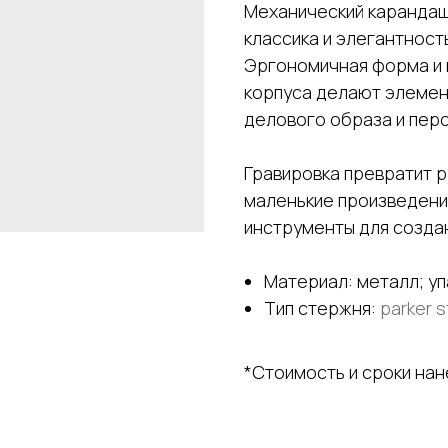
Механический карандаш 
классика и элегантност
Эргономичная форма и 
корпуса делают элеме
делового образа и перс
Гравировка превратит р
маленькие произведени
инструменты для создан
Материал: металл; уп
Тип стержня:
parker s
*Стоимость и сроки на