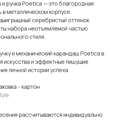
и ручка Poetica — это благородная
ь в металлическом корпусе.
выигрышный серебристый оттенок
нты набора неотъемлемой частью
онального стиля.
учку и механический карандаш Poetica в
я искусства и эффектные пишущие
ия личной истории успеха.
аковка - картон
tyle
несения рассчитываются индивидуально.