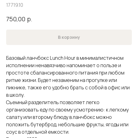
17719.10
р.
750,00
В корзину
Базовый ланчбокс Lunch Hour в минималистичном
исполнении ненавязчиво напоминает о пользе и
простоте сбалансированного питания при любом
ритме жизни. Будет незаменим на прогулке или
пикнике, также его удобно брать с собой в офис или
в школу.
Съемный разделитель позволяет легко
организовать еду по своему усмотрению: к легкому
салату или второму блюду в ланчбокс можно
положить бутерброд, небольшие фрукты, ягоды или
соус в отдельной емкости.