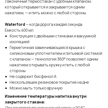
Лаконичный термостакан с удобным клапаном,
который открывается и закрывается одним
нажатием, — и пить можно с любой стороны.
Waterford
— когда дорога каждая секунда.
Емкость 400 мл.
Конструкция с двойными стенками и вакуумной
изоляцией
Герметичная завинчивающаяся крышка с
силиконовым уплотнителем и питьевой системой
с клапаном — технология 360° позволяет одним
нажатием открывать кружку и пить с любой
стороны
Не содержит бисфенол А
Нескользящее резиновое покрытие на дне
Можно мыть только вручную
Изменение температуры напитка внутри
закрытого стакана:
При температуре окружающей среды +20 °С