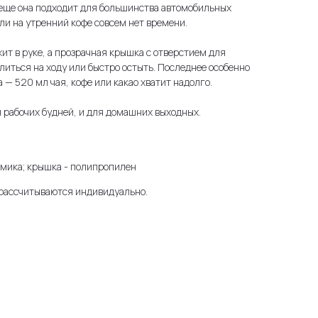
 еще она подходит для большинства автомобильных
ли на утренний кофе совсем нет времени.
ит в руке, а прозрачная крышка с отверстием для
литься на ходу или быстро остыть. Последнее особенно
 — 520 мл чая, кофе или какао хватит надолго.
 рабочих будней, и для домашних выходных.
мика; крышка - полипропилен
 рассчитываются индивидуально.