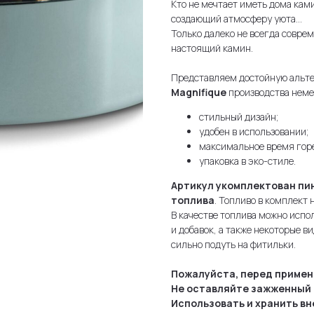
Кто не мечтает иметь дома ка
создающий атмосферу уюта...
Только далеко не всегда совре
настоящий камин.
Представляем достойную альт
Magnifique
производства немец
стильный дизайн;
удобен в использовании;
максимальное время горе
упаковка в эко-стиле.
Артикул укомплектован пин
топлива
. Топливо в комплект 
В качестве топлива можно испо
и добавок, а также некоторые в
сильно подуть на фитильки.
Пожалуйста, перед примен
Не оставляйте зажженный 
Использовать и хранить вн