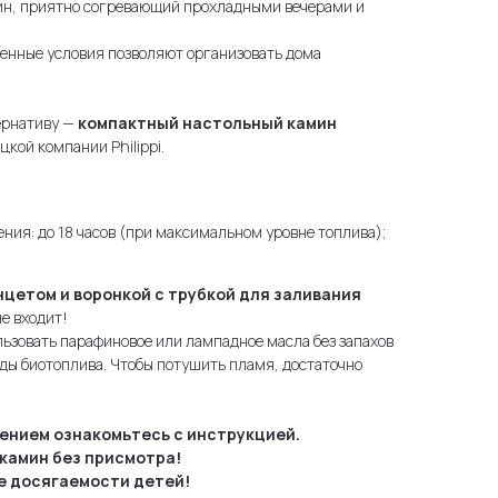
мин, приятно согревающий прохладными вечерами и
менные условия позволяют организовать дома
ернативу —
компактный настольный камин
кой компании Philippi.
ния: до 18 часов (при максимальном уровне топлива);
цетом и воронкой с трубкой для заливания
не входит!
льзовать парафиновое или лампадное масла без запахов
иды биотоплива. Чтобы потушить пламя, достаточно
ением ознакомьтесь с инструкцией.
камин без присмотра!
е досягаемости детей!