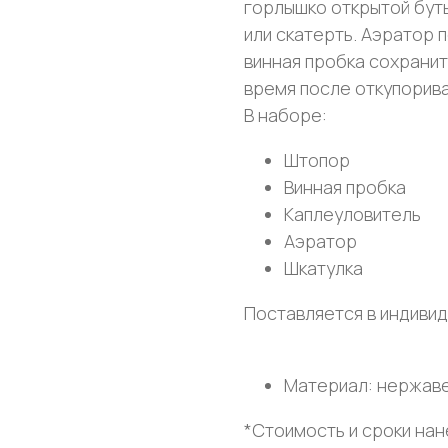
горлышко открытой бутыл
или скатерть. Аэратор 
винная пробка сохранит
время после откупорива
В наборе:
Штопор
Винная пробка
Каплеуловитель
Аэратор
Шкатулка
Поставляется в индивид
Материал: нержаве
*Стоимость и сроки на