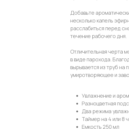
Добавьте ароматически
несколько капель эфир
расслабиться перед сн
течение рабочего дня.
Отличительная черта м
в виде парохода. Благо
вырывается из труб на 
умиротворяющее и зав
Увлажнение и аром
Разноцветная подс
Два режима увлаж
Таймер на 4 или 8 
Емкость 250 мл