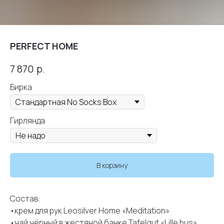
PERFECT HOME
р.
7 870
Бирка
Гирлянда
В корзину
Состав:
•крем для рук Leosilver Home «Meditation»
•чай чёрный в жестяной банке Tafelgut «Lille hus»