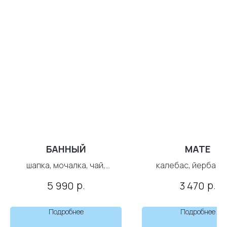
БАННЫЙ
МАТЕ
шапка, мочалка, чай,
калебас, йерба ма
сбитень, кружка, подставка
бомбилья с ёрши
р.
р.
5 990
3 470
под кружку
Подробнее
Подробнее