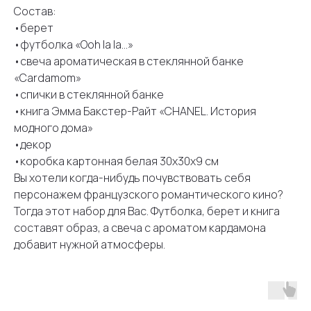
Состав:
•берет
•футболка «Ooh la la…»
•свеча ароматическая в стеклянной банке
«Cardamom»
•спички в стеклянной банке
•книга Эмма Бакстер-Райт «CHANEL. История
модного дома»
•декор
•коробка картонная белая 30х30х9 см
Вы хотели когда-нибудь почувствовать себя
персонажем французского романтического кино?
Тогда этот набор для Вас. Футболка, берет и книга
составят образ, а свеча с ароматом кардамона
добавит нужной атмосферы.