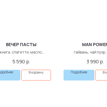
ВЕЧЕР ПАСТЫ
MAN POWE
книга, спагетти, масло,
гайвань, чай пуэр
тенце, соус песто, специи...
р.
р.
5 590
3 990
одробнее
Подробнее
В корзину
В 