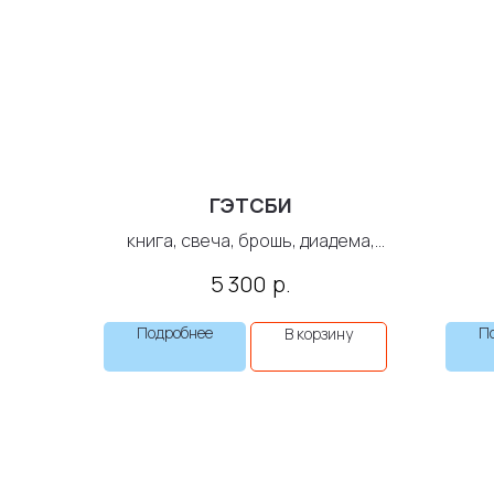
ГЭТСБИ
книга, свеча, брошь, диадема,
маска для лица, бокал...
поло
р.
5 300
Подробнее
П
В корзину