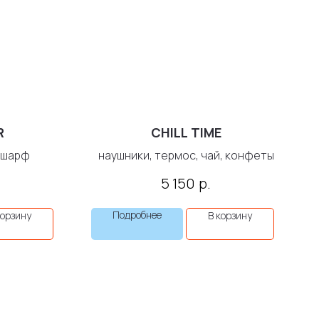
R
CHILL TIME
, шарф
наушники, термос, чай, конфеты
р.
5 150
Подробнее
корзину
В корзину