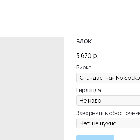
БЛОК
р.
3 670
Бирка
Гирлянда
Завернуть в обёрточну