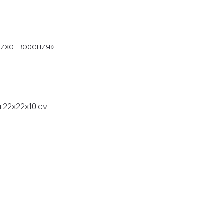
тихотворения»
 22х22х10 см