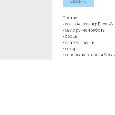
В корзину
Состав:
•книга Александр Блок «С
•мыло ручной работы
•брошь
•платок шейный
•декор
•коробка картонная белая