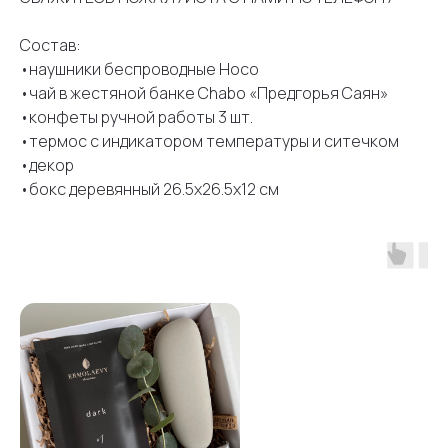
Состав:
•наушники беспроводные Hoco
•чай в жестяной банке Chabo «Предгорья Саян»
•конфеты ручной работы 3 шт.
•термос с индикатором температуры и ситечком
•декор
•бокс деревянный 26.5х26.5х12 см