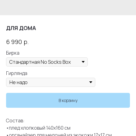
ДЛЯ ДОМА
р.
6 990
Бирка
Гирлянда
В корзину
Состав:
•плед хлопковый 140х160 см
•органайзер для мелочей из экокожи 17х17 см