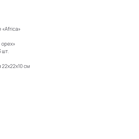
 «Africa»
й орех»
 шт.
 22х22х10 см