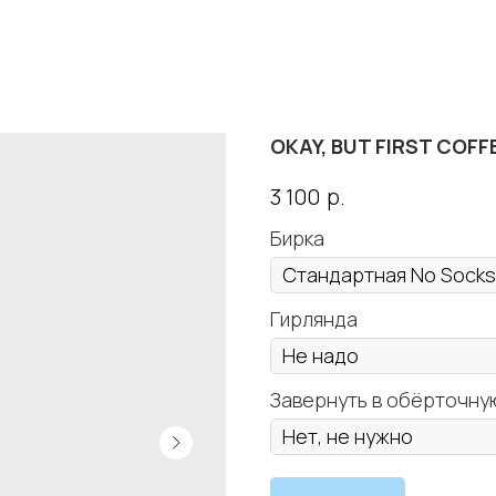
OKAY, BUT FIRST COFF
р.
3 100
Бирка
Гирлянда
Завернуть в обёрточну