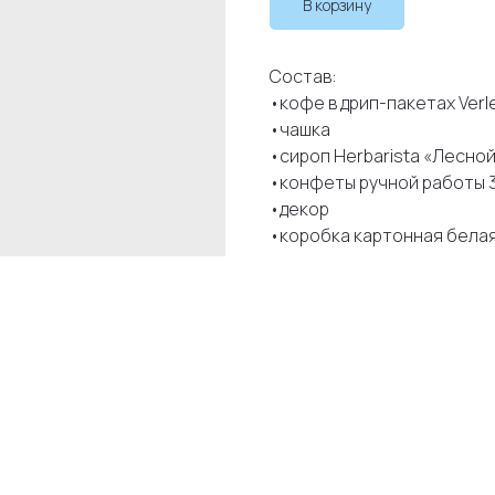
В корзину
Состав:
•кофе в дрип-пакетах Verle
•чашка
•сироп Herbarista «Лесно
•конфеты ручной работы 3
•декор
•коробка картонная белая