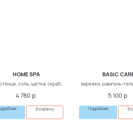
HOME SPA
BASIC CAR
отенце, соль, щётка, скраб,
варежки, шампунь-гель
лосьон для тела
рук
р.
р.
4 780
5 100
одробнее
Подробнее
В корзину
В 