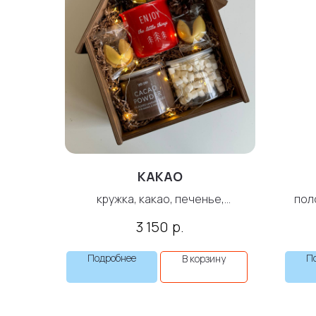
КАКАО
кружка, какао, печенье,
пол
маршмеллоу
р.
3 150
Подробнее
П
В корзину