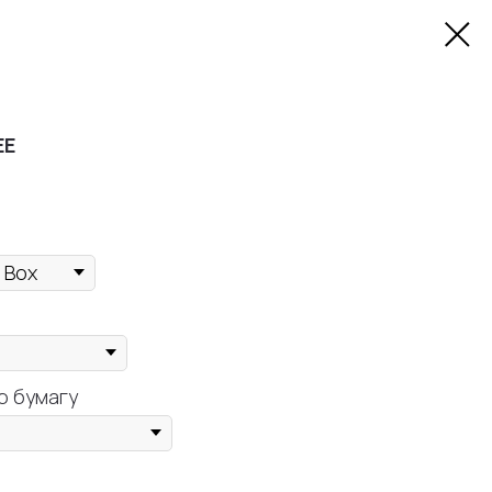
EE
ю бумагу