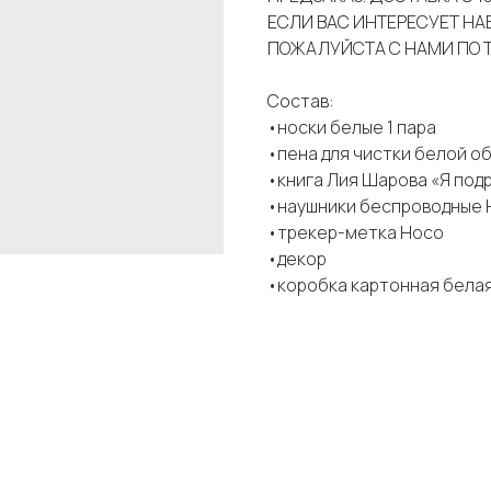
ЕСЛИ ВАС ИНТЕРЕСУЕТ НА
ПОЖАЛУЙСТА С НАМИ ПО 
Состав:
•носки белые 1 пара
•пена для чистки белой о
•книга Лия Шарова «Я под
•наушники беспроводные 
•трекер-метка Hoco
•декор
•коробка картонная белая