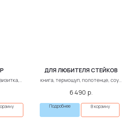
Р
ДЛЯ ЛЮБИТЕЛЯ СТЕЙКОВ
визитка,
книга, термощуп, полотенце, соус
жнитель
bbq, доска, соус, специи
р.
6 490
Подробнее
корзину
В корзину