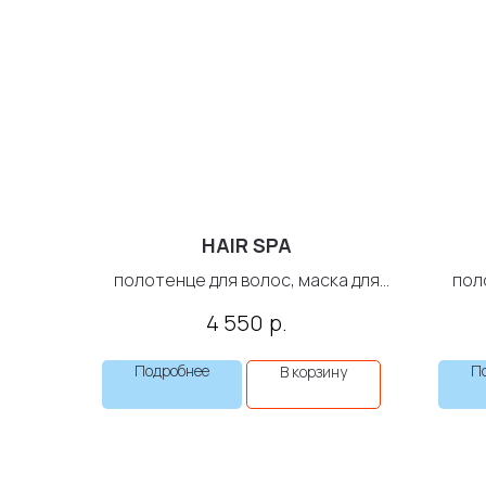
HAIR SPA
полотенце для волос, маска для
пол
волос, масло для тела...
р.
4 550
Подробнее
П
В корзину