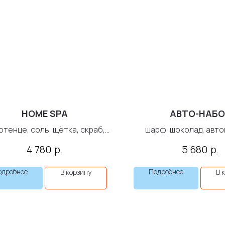
HOME SPA
АВТО-НАБО
отенце, соль, щётка, скраб,
шарф, шоколад, авто
лосьон для тела
автодиффузор, увла
р.
р.
4 780
5 680
одробнее
Подробнее
В корзину
В 