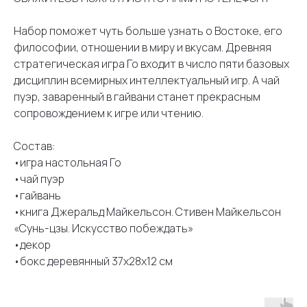
Набор поможет чуть больше узнать о Востоке, его
философии, отношении в миру и вкусам. Древняя
стратегическая игра Го входит в число пяти базовых
дисциплин всемирных интеллектуальный игр. А чай
пуэр, заваренный в гайвани станет прекрасным
сопровождением к игре или чтению.
Состав:
•игра настольная Го
•чай пуэр
•гайвань
•книга Джеральд Майкельсон. Стивен Майкельсон
«Сунь-цзы. Искусство побеждать»
•декор
•бокс деревянный 37х28х12 см