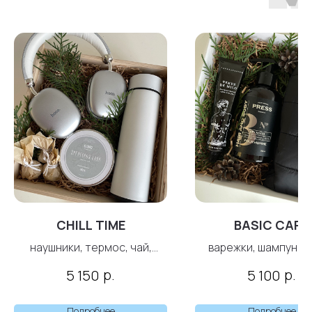
CHILL TIME
BASIC CARE
наушники, термос, чай,
варежки, шампунь-
конфеты
крем для рук
р.
р.
5 150
5 100
Подробнее
Подробнее