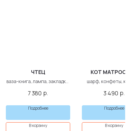
ЧТЕЦ
КОТ МАТРОСК
ваза-книга, лампа, закладка,
шарф, конфеты, ка
носки, термокружка, книга...
р.
р.
7 380
3 490
Подробнее
Подробнее
В корзину
В корзину