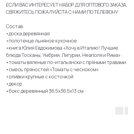
ЕСЛИ ВАС ИНТЕРЕСУЕТ НАБОР ДЛЯ ОПТОВОГО ЗАКАЗА,
СВЯЖИТЕСЬ ПОЖАЛУЙСТА С НАМИ ПО ТЕЛЕФОНУ
Состав:
•доска деревянная
•полотенце льняное кухонное
•книга Юлия Евдокимова «Хочу в Италию! Лучшие
блюда Тосканы, Умбрии, Лигурии, Неаполя и Рима»
•томаты вяленые по-итальянски с пряными травами
•смесь пряностей «Томаты с чесноком»
•оливки крупные с косточкой
•декор
•бокс деревянный 36.5х36.5х13 см