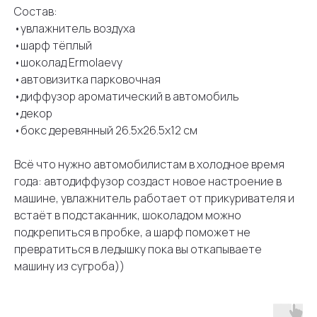
Состав:
•увлажнитель воздуха
•шарф тёплый
•шоколад Ermolaevy
•автовизитка парковочная
•диффузор ароматический в автомобиль
•декор
•бокс деревянный 26.5х26.5х12 см
Всё что нужно автомобилистам в холодное время
года: автодиффузор создаст новое настроение в
машине, увлажнитель работает от прикуривателя и
встаёт в подстаканник, шоколадом можно
подкрепиться в пробке, а шарф поможет не
превратиться в ледышку пока вы откапываете
машину из сугроба))