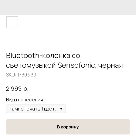
Bluetooth-колонка со
светомузыкой Sensofonic, черная
SKU:
17303.30
р.
2 999
Виды нанесения
В корзину