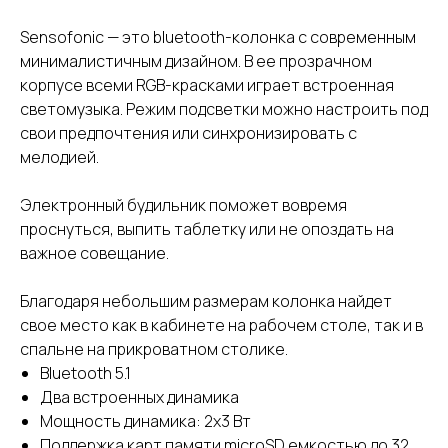
Sensofonic — это bluetooth-колонка с современным
минималистичным дизайном. В ее прозрачном
корпусе всеми RGB-красками играет встроенная
светомузыка. Режим подсветки можно настроить под
свои предпочтения или синхронизировать с
мелодией.
Электронный будильник поможет вовремя
проснуться, выпить таблетку или не опоздать на
важное совещание.
Благодаря небольшим размерам колонка найдет
свое место как в кабинете на рабочем столе, так и в
спальне на прикроватном столике.
Bluetooth 5.1
Два встроенных динамика
Мощность динамика: 2x3 Вт
Поддержка карт памяти microSD емкостью до 32