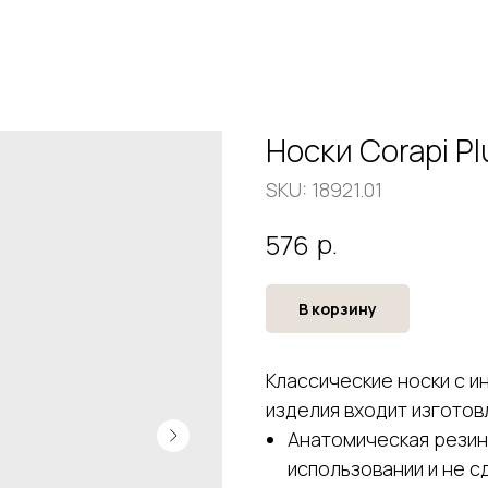
Носки Corapi Pl
SKU:
18921.01
р.
576
В корзину
Классические носки с и
изделия входит изготовл
Анатомическая резин
использовании и не с