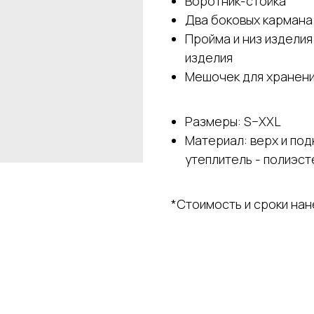
Воротник-стойка
Два боковых кармана
Пройма и низ изделия
изделия
Мешочек для хранени
Размеры: S–XXL
Материал: верх и под
утеплитель - полиэст
*Стоимость и сроки на