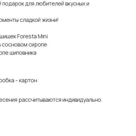
й подарок для любителей вкусных и
моменты сладкой жизни!
шишек Foresta Mini
в сосновом сиропе
ропе шиповника
робка - картон
несения рассчитываются индивидуально.