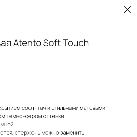
ая Atento Soft Touch
окрытием софт-тач и стильными матовыми
ом темно-сером оттенке.
имной.
ается, стержень можно заменить.