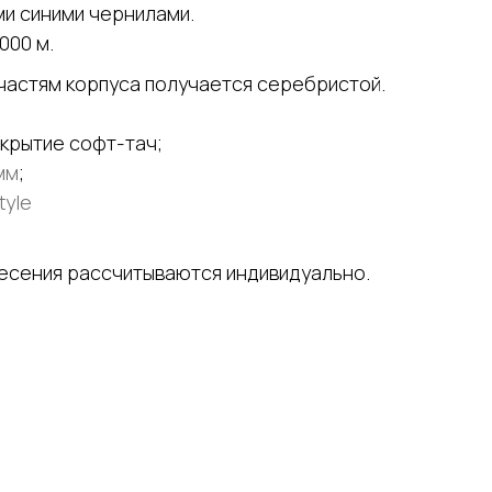
и синими чернилами.
000 м.
частям корпуса получается серебристой.
окрытие софт-тач;
мм
;
tyle
несения рассчитываются индивидуально.