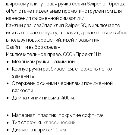
широкому клипу новая ручка серии Swiper от бренда
oPen станет идеальным промо-инструментом для
нанесения фирменной символики.
Каждый раз, свайпая клип Swiper SQ, вы включаете
или выключаете ручку, а значит, делаете свой выбор:
в пользу новых решений, идей и развития.
Свайп — и выбор сделан!
Исключительное право: ООО «Проект 111».
Механизм ручки: нажимной.
Корпус ручки разбирается, стержень легко
заменить.
Стержень с синими чернилами пониженной
вязкости.
Длина линии письма: 400 м.
Материал: пластик; покрытие софт-тач
Тип стержня:
классический
Диаметр шарика:
1,0 мм