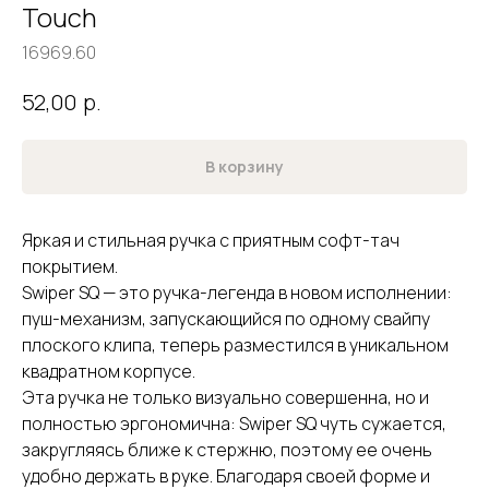
Touch
16969.60
р.
52,00
В корзину
Яркая и стильная ручка с приятным софт-тач
покрытием.
Swiper SQ — это ручка-легенда в новом исполнении:
пуш-механизм, запускающийся по одному свайпу
плоского клипа, теперь разместился в уникальном
квадратном корпусе.
Эта ручка не только визуально совершенна, но и
полностью эргономична: Swiper SQ чуть сужается,
закругляясь ближе к стержню, поэтому ее очень
удобно держать в руке. Благодаря своей форме и