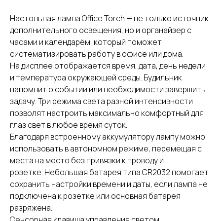
Настольная лампа Office Torch — не только источник
дополнительного освещения, но и органайзер с
часами и календарём, который поможет
систематизировать работу в офисе или дома.
На дисплее отображается время, дата, день недели
и температура окружающей среды. Будильник
напомнит о событии или необходимости завершить
задачу. Три режима света разной интенсивности
позволят настроить максимально комфортный для
глаз свет в любое время суток.
Благодаря встроенному аккумулятору лампу можно
использовать в автономном режиме, перемещая с
места на место без привязки к проводу и
розетке. Небольшая батарея типа CR2032 помогает
сохранить настройки времени и даты, если лампа не
подключена к розетке или основная батарея
разряжена.
Сенсорная клавиша управления светом