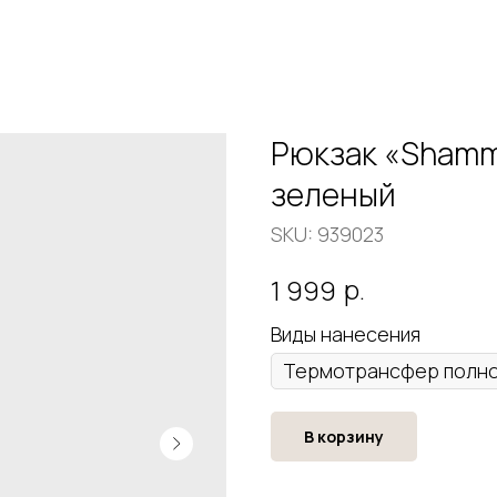
Рюкзак «Shammy
зеленый
SKU:
939023
р.
1 999
Виды нанесения
В корзину