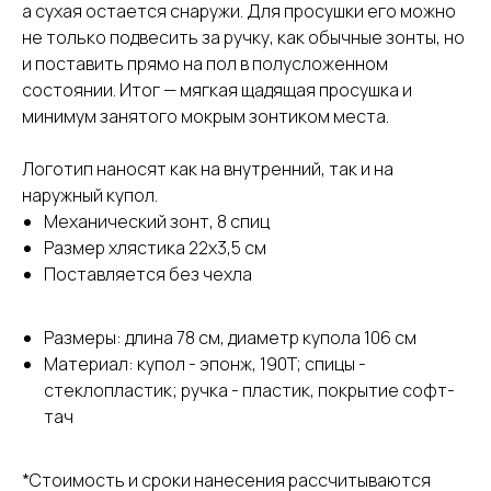
а сухая остается снаружи. Для просушки его можно
не только подвесить за ручку, как обычные зонты, но
и поставить прямо на пол в полусложенном
состоянии. Итог — мягкая щадящая просушка и
минимум занятого мокрым зонтиком места.
Логотип наносят как на внутренний, так и на
наружный купол.
Механический зонт, 8 спиц
Размер хлястика 22х3,5 см
Поставляется без чехла
Размеры: длина 78 см, диаметр купола 106 см
Материал: купол - эпонж, 190T; спицы -
стеклопластик; ручка - пластик, покрытие софт-
тач
*Стоимость и сроки нанесения рассчитываются