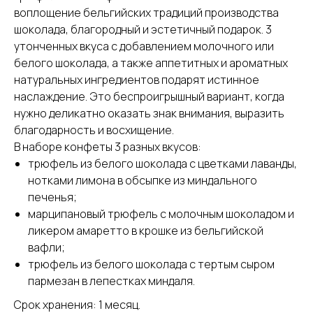
воплощение бельгийских традиций производства
шоколада, благородный и эстетичный подарок. 3
утонченных вкуса с добавлением молочного или
белого шоколада, а также аппетитных и ароматных
натуральных ингредиентов подарят истинное
наслаждение. Это беспроигрышный вариант, когда
нужно деликатно оказать знак внимания, выразить
благодарность и восхищение.
В наборе конфеты 3 разных вкусов:
трюфель из белого шоколада с цветками лаванды,
нотками лимона в обсыпке из миндального
печенья;
марципановый трюфель с молочным шоколадом и
ликером амаретто в крошке из бельгийской
вафли;
трюфель из белого шоколада с тертым сыром
пармезан в лепестках миндаля.
Срок хранения: 1 месяц.