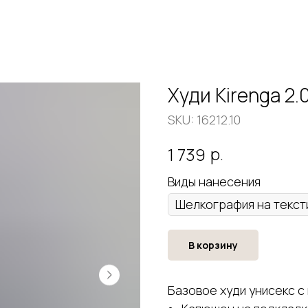
Худи Kirenga 2.
SKU:
16212.10
р.
1 739
Виды нанесения
В корзину
Базовое худи унисекс с