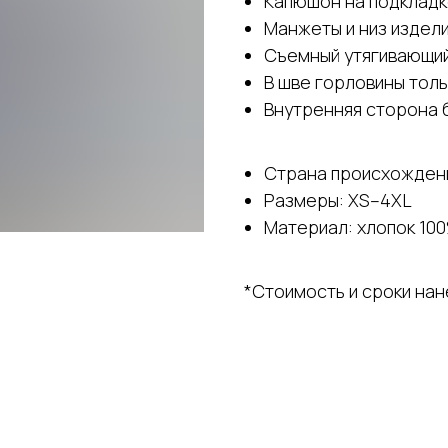
Капюшон на подклад
Манжеты и низ издел
Съемный утягивающий
В шве горловины тол
Внутренняя сторона 
Страна происхождени
Размеры: XS–4XL
Материал: хлопок 100
*Стоимость и сроки на