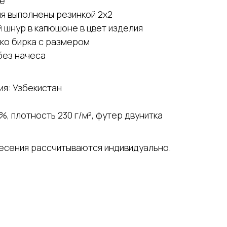
ке
ия выполнены резинкой 2х2
 шнур в капюшоне в цвет изделия
ько бирка с размером
без начеса
я: Узбекистан
%, плотность 230 г/м², футер двунитка
несения рассчитываются индивидуально.