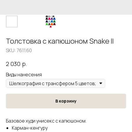
Толстовка с капюшоном Snake II
SKU:
7611.60
р.
2 030
Виды нанесения
В корзину
Базовое худи унисекс с капюшоном.
Карман-кенгуру