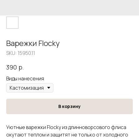
Варежки Flocky
SKU:
15950.11
р.
390
Виды нанесения
В корзину
Уютные варежки Flocky из длинноворсового флиса
окутают теплом и защитят не только от холодного