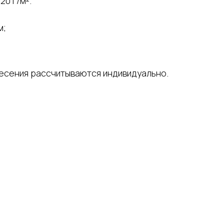
20 г/м².
м;
несения рассчитываются индивидуально.