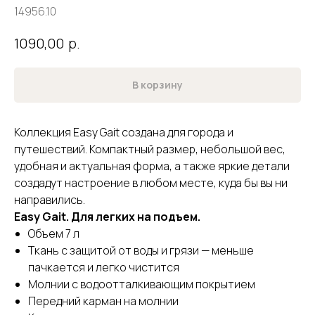
14956.10
р.
1090,00
В корзину
Коллекция Easy Gait создана для города и
путешествий. Компактный размер, небольшой вес,
удобная и актуальная форма, а также яркие детали
создадут настроение в любом месте, куда бы вы ни
направились.
Easy Gait. Для легких на подъем.
Объем 7 л
Ткань с защитой от воды и грязи — меньше
пачкается и легко чистится
Молнии с водоотталкивающим покрытием
Передний карман на молнии