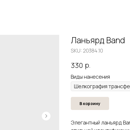
Ланьярд Band
SKU:
20384.10
р.
330
Виды нанесения
В корзину
Элегантный ланъярд Ba