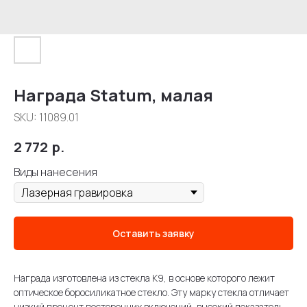
Награда Statum, малая
SKU:
11089.01
2 772
р.
Виды нанесения
Оставить заявку
Награда изготовлена из стекла К9, в основе которого лежит
оптическое боросиликатное стекло. Эту марку стекла отличает
низкий процент посторонних включений, высокий показатель