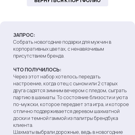
ВЕРНУТЬСЯ К ПОРТФОЛИО
“
ЗАПРОС:
Собрать новогодние подарки для мужчин в
корпоративных цветах, с ненавязчивым
присутствием бренда.
ЧТО ПОЛУЧИЛОСЬ:
Через этот набор хотелось передать
настроение, когда отец с сыном или 2 старых
друга садятся зимним вечером с пледом, сыграть
партию в шахматы. То состояние близости и уюта
по-мужски, которое передает эта игра, и которое
отлично поддерживается деревом шахматной
доски и темной гаммой из палитры брендбука
клиента.
Шахматы выбрали дорожные, ведь в новогодние