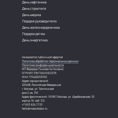
День нефтяника
День строителя
День медика
Подарок руководителю
День железнодорожника
Подарки детям
День энергетика
Не является публичной офертой
Политика обработки персональных данных
Политика конфиденциальности
ИП Варвара Пыжова Антоновна
ОГРНИП 318774600627276
ИНН 773422653350
Адрес юридический:
123458, Российская Федерация
г.Москва, ул. Таллинская
дом 2, кв. 351
Адрес фактический: 105187, Москва, ул. Щербаковская, 53
корпус 16, каб. 312
+7 903 624 77 33
hello@nosocksbox.ru