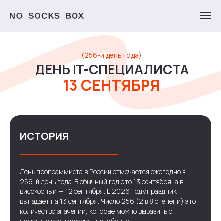
(256-й день года)
ДЕНЬ IT-СПЕЦИАЛИСТА
13 СЕНТЯБРЯ
ИСТОРИЯ
День программиста в России отмечается ежегодно в
256-й день года. В обычный год это 13 сентября, а в
високосный — 12 сентября. В 2026 году праздник
выпадает на 13 сентября. Число 256 (2 в 8 степени) это
количество значений, которые можно выразить с
помощью восьмиразрядного байта.