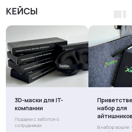
КЕЙСЫ
3D-маски для IT-
Приветств
компании
набор для
айтишнико
Подарки с заботой о
сотрудниках
В набор вошли: