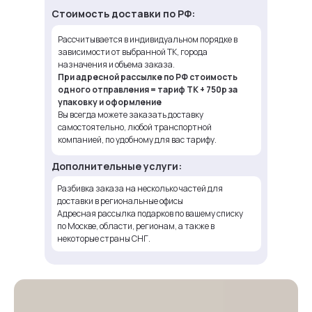
Стоимость доставки по РФ:
Рассчитывается в индивидуальном порядке в
зависимости от выбранной ТК, города
назначения и объема заказа.
При адресной рассылке по РФ стоимость
одного отправления = тариф ТК + 750р за
упаковку и оформление
Вы всегда можете заказать доставку
самостоятельно, любой транспортной
компанией, по удобному для вас тарифу.
Дополнительные услуги:
Разбивка заказа на несколько частей для
доставки в региональные офисы
Адресная рассылка подарков по вашему списку
по Москве, области, регионам, а также в
некоторые страны СНГ.