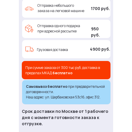
Отправка небольшого
1700 руб.
заказа на легковой машине
Отправка одного подарка
950
при адресной рассылке
руб.
4900 руб.
Грузовая доставка
При сумме заказа от 300 тыс руб, доставка в
пределах МКАД
бесплатно
Самовывоз бесплатно
при предварительной
договоренности.
Наш адрес: ул. Щербаковская 53с16, офис 312.
Срок доставки по Москве от 1 рабочего
дня с момента готовности заказа к
отгрузке.