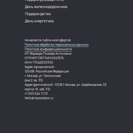
День железнодорожника
Подарки детям
День энергетика
Не является публичной офертой
Политика обработки персональных данных
Политика конфиденциальности
ИП Варвара Пыжова Антоновна
ОГРНИП 318774600627276
ИНН 773422653350
Адрес юридический:
123458, Российская Федерация
г.Москва, ул. Таллинская
дом 2, кв. 351
Адрес фактический: 105187, Москва, ул. Щербаковская, 53
корпус 16, каб. 312
+7 903 624 77 33
hello@nosocksbox.ru