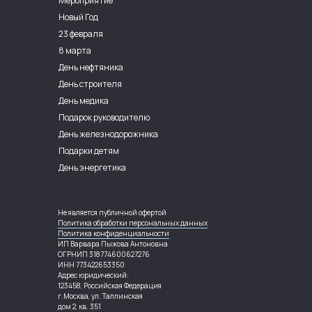
Мероприятие
Новый Год
23 февраля
8 марта
День нефтяника
День строителя
День медика
Подарок руководителю
День железнодорожника
Подарки детям
День энергетика
Не является публичной офертой
Политика обработки персональных данных
Политика конфиденциальности
ИП Варвара Пыжова Антоновна
ОГРНИП 318774600627276
ИНН 773422653350
Адрес юридический:
123458, Российская Федерация
г.Москва, ул. Таллинская
дом 2, кв. 351