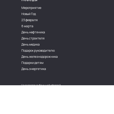
Мероприятие
Новый Год
23 февраля
8 марта
День нефтяника
День строителя
День медика
Подарок руководителю
День железнодорожника
Подарки детям
День энергетика
Не является публичной офертой
Политика обработки персональных данных
Политика конфиденциальности
ИП Варвара Пыжова Антоновна
ОГРНИП 318774600627276
ИНН 773422653350
Адрес юридический:
123458, Российская Федерация