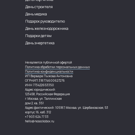
День строителя
День медика
Подарок руководителю
День железнодорожника
Подарки детям
День энергетика
Не является публичной офертой
Политика обработки персональных данных
Политика конфиденциальности
ИП Варвара Пыжова Антоновна
ОГРНИП 318774600627276
ИНН 773422653350
Адрес юридический:
123458, Российская Федерация
г.Москва, ул. Таллинская
дом 2, кв. 351
Адрес фактический: 105187, Москва, ул. Щербаковская, 53
корпус 16, каб. 312
+7 903 624 77 33
hello@nosocksbox.ru