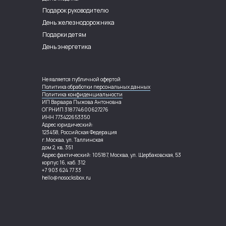
Подарок руководителю
День железнодорожника
Подарки детям
День энергетика
Не является публичной офертой
Политика обработки персональных данных
Политика конфиденциальности
ИП Варвара Пыжова Антоновна
ОГРНИП 318774600627276
ИНН 773422653350
Адрес юридический:
123458, Российская Федерация
г.Москва, ул. Таллинская
дом 2, кв. 351
Адрес фактический: 105187, Москва, ул. Щербаковская, 53
корпус 16, каб. 312
+7 903 624 77 33
hello@nosocksbox.ru